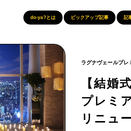
do-ya?とは
ピックアップ記事
記
ラグナヴェールプレ
【結婚式
プレミ
リニュ