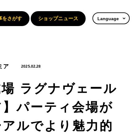
事をさがす
ショップニュース
Language
ミア
2025.02.28
場 ラグナヴェール
ア】パーティ会場が
ーアルでより魅力的