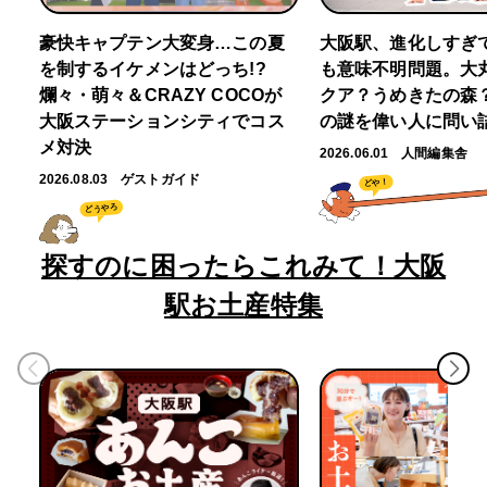
豪快キャプテン大変身…この夏
大阪駅、進化しすぎ
を制するイケメンはどっち!?
も意味不明問題。大
爛々・萌々＆CRAZY COCOが
クア？うめきたの森
大阪ステーションシティでコス
の謎を偉い人に問い
メ対決
2026.06.01
人間編集舎
2026.08.03
ゲストガイド
どや！
どうやろ
探すのに困ったらこれみて！大阪
駅お土産特集