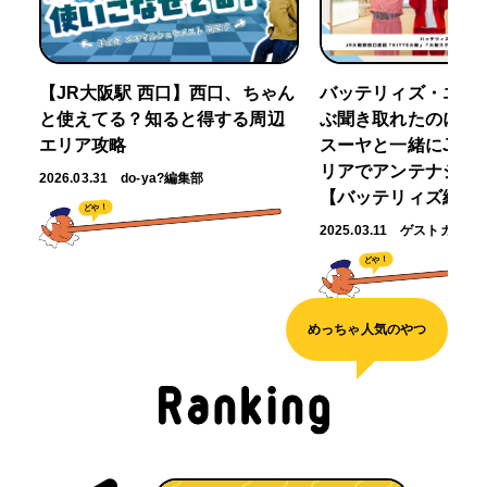
【JR大阪駅 西口】西口、ちゃん
バッテリィズ・エー
と使えてる？知ると得する周辺
ぶ聞き取れたのに～」
エリア攻略
スーヤと一緒にJR大
リアでアンテナショ
2026.03.31
do-ya?編集部
【バッテリィズ編】
どや！
2025.03.11
ゲストガイド
どや！
めっちゃ人気のやつ