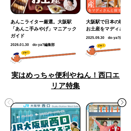
あんこライター厳選。大阪駅
大阪駅で日本の職人
「あんこ手みやげ」マニアック
お土産をマディさん
ガイド
2025.09.30
do-ya?編集部
2026.01.30
do-ya?編集部
どや！
どや！
実はめっちゃ便利やねん！西口エ
リア特集