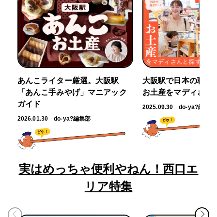
あんこライター厳選。大阪駅
大阪駅で日本の職人
「あんこ手みやげ」マニアック
お土産をマディさん
ガイド
2025.09.30
do-ya?編集部
2026.01.30
do-ya?編集部
どや！
どや！
実はめっちゃ便利やねん！西口エ
リア特集