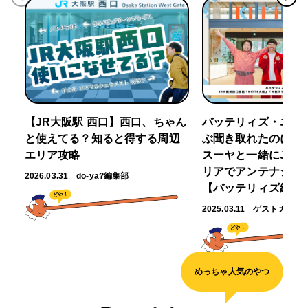
【JR大阪駅 西口】西口、ちゃん
バッテリィズ・エー
と使えてる？知ると得する周辺
ぶ聞き取れたのに～」
エリア攻略
スーヤと一緒にJR大
リアでアンテナショ
2026.03.31
do-ya?編集部
【バッテリィズ編】
どや！
2025.03.11
ゲストガイド
どや！
めっちゃ人気のやつ