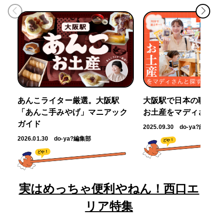
あんこライター厳選。大阪駅
大阪駅で日本の職人
「あんこ手みやげ」マニアック
お土産をマディさん
ガイド
2025.09.30
do-ya?編集部
2026.01.30
do-ya?編集部
どや！
どや！
実はめっちゃ便利やねん！西口エ
リア特集