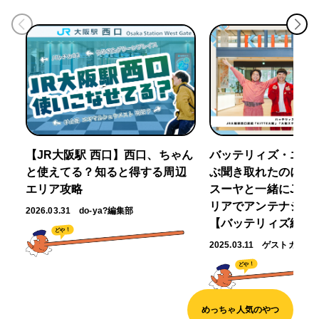
【JR大阪駅 西口】西口、ちゃん
バッテリィズ・エー
と使えてる？知ると得する周辺
ぶ聞き取れたのに～」
エリア攻略
スーヤと一緒にJR大
リアでアンテナショ
2026.03.31
do-ya?編集部
【バッテリィズ編】
どや！
2025.03.11
ゲストガイド
どや！
めっちゃ人気のやつ