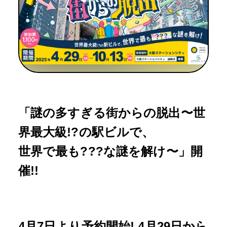
「謎の多すぎる街からの脱出〜世
界最大級!?の駅ビルで、
世界で最も???な謎を解け〜」開
催!!
4月7日より予約開始! 4月29日から