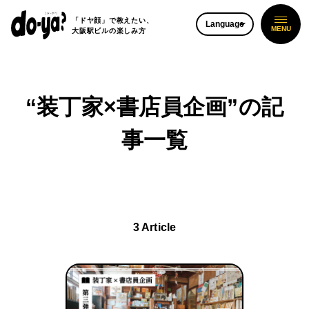
「ドヤ顔」で教えたい、
Language
大阪駅ビルの楽しみ方
“装丁家×書店員企画”
の記
事一覧
3 Article