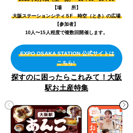
【場 所】
大阪ステーションシティ５F 時空（とき）の広場
【参加者】
10人〜15人程度で複数回開催します。
EXPO OSAKA STATION 公式サイトは
こちら!
探すのに困ったらこれみて！大阪
駅お土産特集