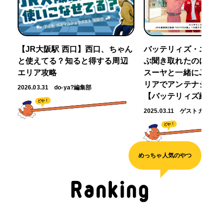
【JR大阪駅 西口】西口、ちゃん
バッテリィズ・エー
と使えてる？知ると得する周辺
ぶ聞き取れたのに～」
エリア攻略
スーヤと一緒にJR大
リアでアンテナショ
2026.03.31
do-ya?編集部
【バッテリィズ編】
どや！
2025.03.11
ゲストガイド
どや！
めっちゃ人気のやつ