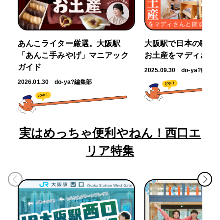
あんこライター厳選。大阪駅
大阪駅で日本の職人
「あんこ手みやげ」マニアック
お土産をマディさん
ガイド
2025.09.30
do-ya?編集部
2026.01.30
do-ya?編集部
どや！
どや！
実はめっちゃ便利やねん！西口エ
リア特集