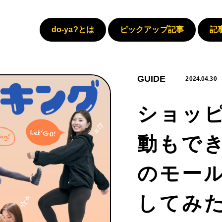
do-ya?とは
ピックアップ記事
記
GUIDE
2024.04.30
ショッ
動もで
のモー
してみ