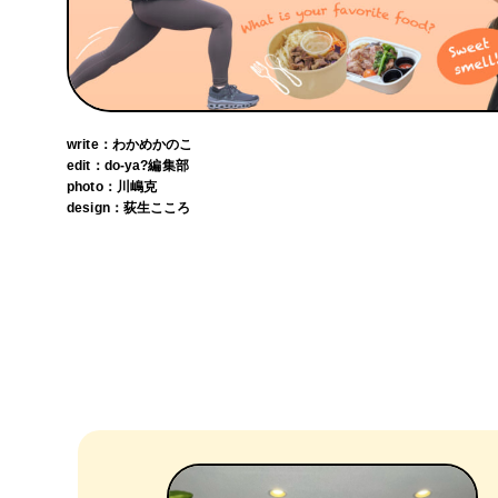
write：わかめかのこ
edit：do-ya?編集部
photo：川嶋克
design：荻生こころ