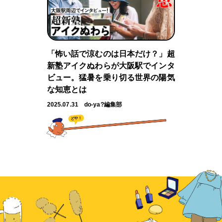
「怖い話で涼むのは日本だけ？」超
新塾アイクぬわらが大阪駅でインタ
ビュー。猛暑を乗り切る世界の陽気
な知恵とは
2025.07.31
do-ya?編集部
どや！