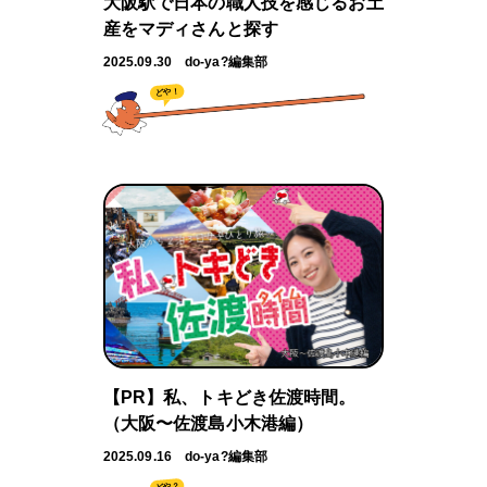
大阪駅で日本の職人技を感じるお土
産をマディさんと探す
2025.09.30
do-ya?編集部
どや！
【PR】私、トキどき佐渡時間。
（大阪〜佐渡島小木港編）
2025.09.16
do-ya?編集部
どや？