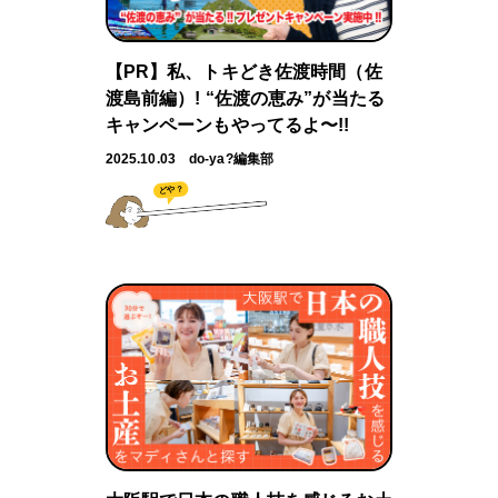
【PR】私、トキどき佐渡時間（佐
渡島前編）! “佐渡の恵み”が当たる
キャンペーンもやってるよ〜!!
2025.10.03
do-ya?編集部
どや？