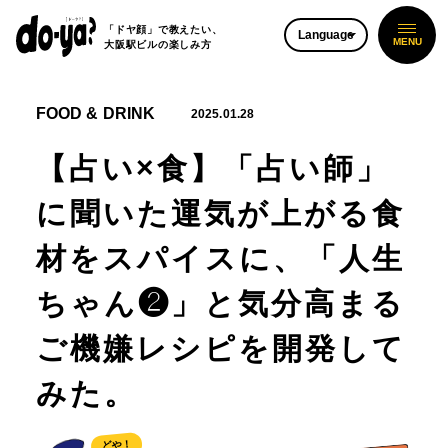
「ドヤ顔」で教えたい、
Language
大阪駅ビルの楽しみ方
FOOD & DRINK
2025.01.28
【占い×食】「占い師」
に聞いた運気が上がる食
材をスパイスに、「人生
ちゃん❷」と気分高まる
ご機嫌レシピを開発して
みた。
どや！