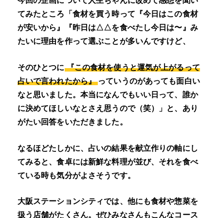
今回の企画について人生ちゃんに改めて感想を聞い
てみたところ「食材を買う時って『今日はこの食材
が安いから』『昨日は△△を食べたし今日は〜』み
たいに理由を作って選ぶことが多いんですけど、
そのひとつに
『この食材を使うと運気が上がるって
占いで言われたから』
っていうのがあっても面白い
なと思いました。本当になんでもいい日って、誰か
に決めてほしいなとさえ思うので（笑）」と、あり
がたい回答をいただきました。
なるほどたしかに、占いの結果を献立作りの軸にし
てみると、食卓には新鮮な料理が並び、それを食べ
ている時も気分がよさそうです。
大阪ステーションシティでは、他にも食材や惣菜を
扱う店舗がたくさん。ぜひみなさんもこんなコース