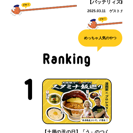
【バッテリィズ編】
どや！
2025.03.11
ゲストガイド
どや！
めっちゃ人気のやつ
【土用の丑の日】「う」のつく