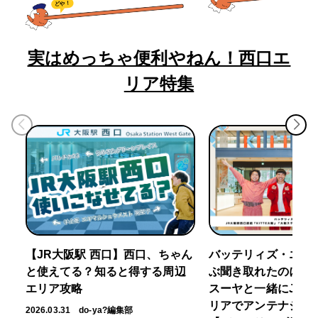
どや！
実はめっちゃ便利やねん！西口エ
リア特集
【JR大阪駅 西口】西口、ちゃん
バッテリィズ・エー
と使えてる？知ると得する周辺
ぶ聞き取れたのに～」
エリア攻略
スーヤと一緒にJR大
リアでアンテナショ
2026.03.31
do-ya?編集部