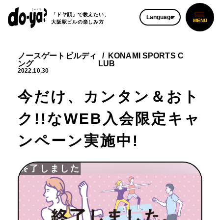
「ドヤ顔」で教えたい、
Language
大阪駅ビルの楽しみ方
ノースゲートビルディ
KONAMI SPORTS C
ング
LUB
2022.10.30
今だけ、カンタン＆おト
ク!!なWEB入会限定キャ
ンペーン実施中!
終了しました