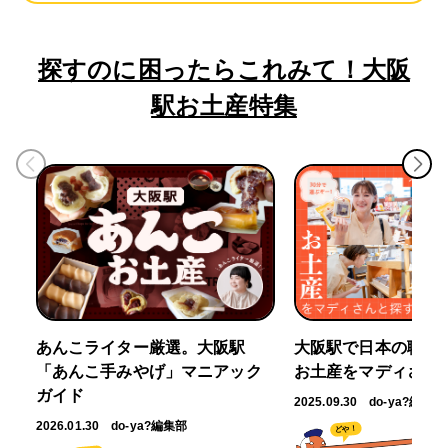
探すのに困ったらこれみて！大阪
駅お土産特集
あんこライター厳選。大阪駅
大阪駅で日本の職人
「あんこ手みやげ」マニアック
お土産をマディさん
ガイド
2025.09.30
do-ya?編集部
2026.01.30
do-ya?編集部
どや！