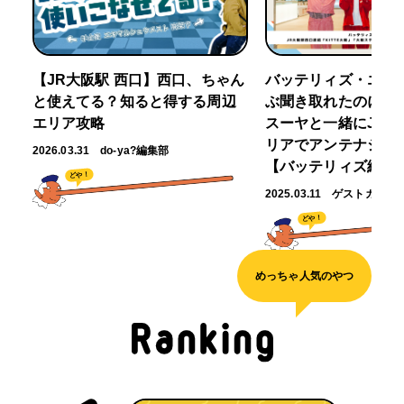
【JR大阪駅 西口】西口、ちゃん
バッテリィズ・エー
と使えてる？知ると得する周辺
ぶ聞き取れたのに～」
エリア攻略
スーヤと一緒にJR大
リアでアンテナショ
2026.03.31
do-ya?編集部
【バッテリィズ編】
どや！
2025.03.11
ゲストガイド
どや！
めっちゃ人気のやつ