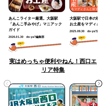
あんこライター厳選。大阪駅
大阪駅で日本の職人
「あんこ手みやげ」マニアック
お土産をマディさん
ガイド
2025.09.30
do-ya?編集部
2026.01.30
do-ya?編集部
どや！
どや！
実はめっちゃ便利やねん！西口エ
リア特集