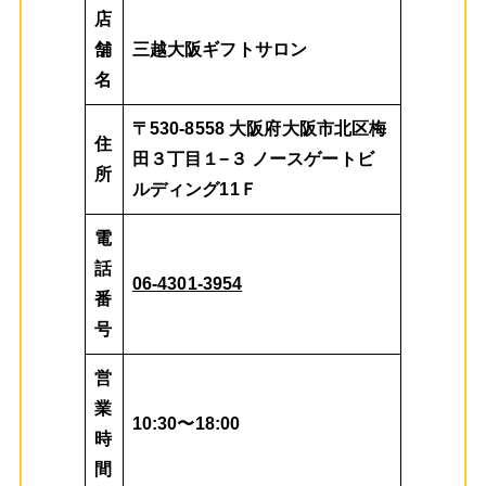
店
舗
三越大阪ギフトサロン
名
〒530-8558 大阪府大阪市北区梅
住
田３丁目１−３ ノースゲートビ
所
ルディング11Ｆ
電
話
06-4301-3954
番
号
営
業
10:30〜18:00
時
間