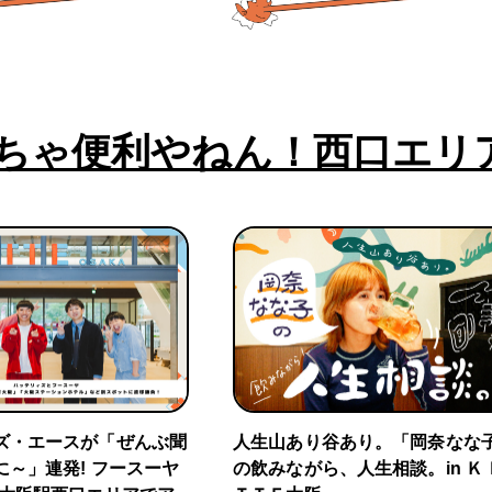
ちゃ便利やねん！西口エリ
ズ・エースが「ぜんぶ聞
人生山あり谷あり。「岡奈なな
に～」連発! フースーヤ
の飲みながら、人生相談。in Ｋ