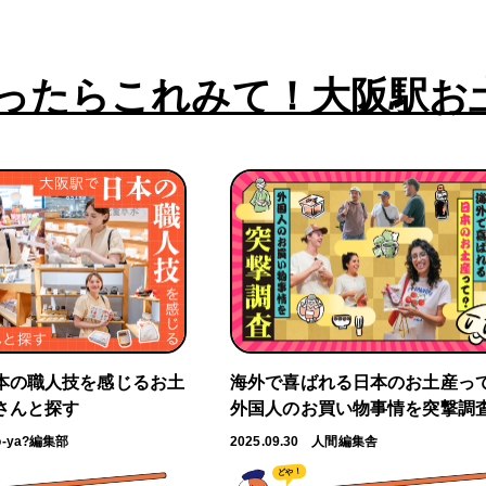
ったらこれみて！大阪駅お
本の職人技を感じるお土
海外で喜ばれる日本のお土産っ
さんと探す
外国人のお買い物事情を突撃調
o-ya?編集部
2025.09.30
人間編集舎
どや！