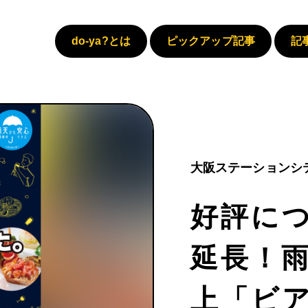
do-ya?とは
ピックアップ記事
記
大阪ステーションシ
好評につ
延長！雨
上「ビア