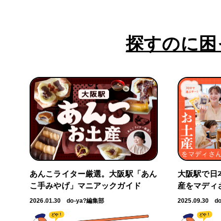
探すのに困
あんこライター厳選。大阪駅「あん
大阪駅で日
こ手みやげ」マニアックガイド
産をマディ
2026.01.30
do-ya?編集部
2025.09.30
d
どや！
どや！