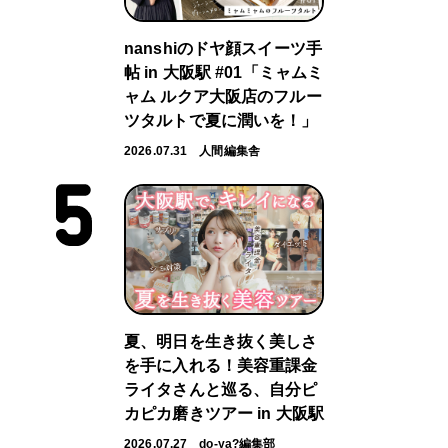
nanshiのドヤ顔スイーツ手
帖 in 大阪駅 #01「ミャムミ
ャム ルクア大阪店のフルー
ツタルトで夏に潤いを！」
2026.07.31
人間編集舎
夏、明日を生き抜く美しさ
を手に入れる！美容重課金
ライタさんと巡る、自分ピ
カピカ磨きツアー in 大阪駅
2026.07.27
do-ya?編集部