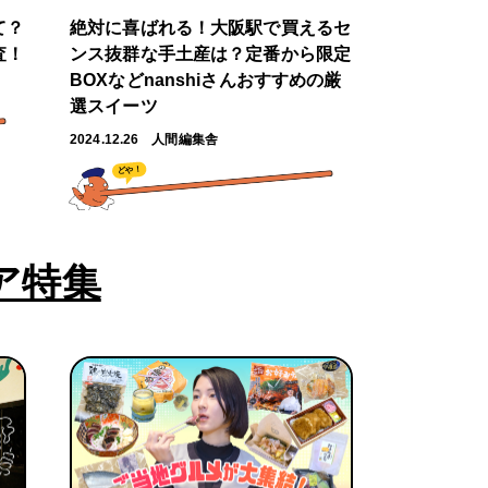
て？
絶対に喜ばれる！大阪駅で買えるセ
査！
ンス抜群な手土産は？定番から限定
BOXなどnanshiさんおすすめの厳
選スイーツ
2024.12.26
人間編集舎
どや！
ア特集