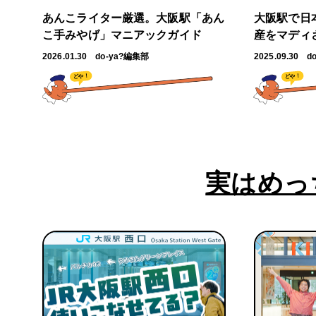
あんこライター厳選。大阪駅「あん
大阪駅で日
こ手みやげ」マニアックガイド
産をマディ
2026.01.30
do-ya?編集部
2025.09.30
d
どや！
どや！
実はめっ