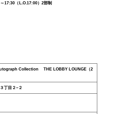
～17:30（L.O.17:00）2部制
utograph Collection THE LOBBY LOUNGE（2
梅田３丁目２−２