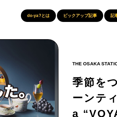
do-ya?とは
ピックアップ記事
記
THE OSAKA STATION
季節を
ーンティー
a “VO