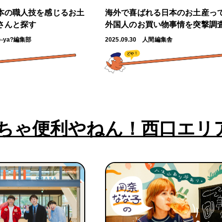
本の職人技を感じるお土
海外で喜ばれる日本のお土産っ
さんと探す
外国人のお買い物事情を突撃調
o-ya?編集部
2025.09.30
人間編集舎
どや！
ちゃ便利やねん！西口エリ