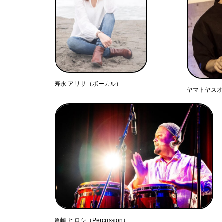
寿永 アリサ（ボーカル）
ヤマトヤスオ（P
亀崎 ヒロシ（Percussion）