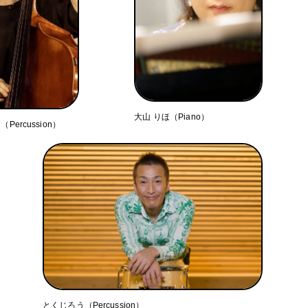
大山 りほ（Piano）
ercussion）
とくじろう（Percussion）