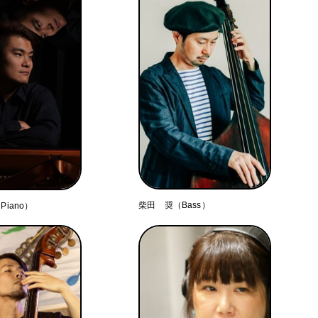
柴田 奨（Bass）
iano）