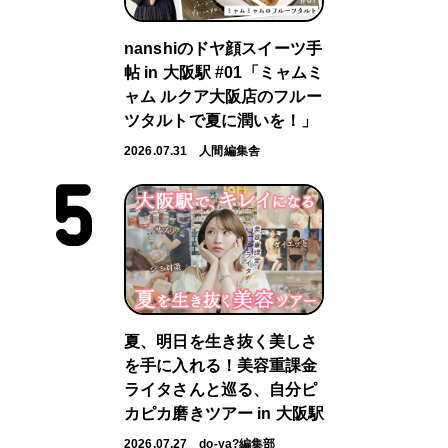
nanshiのドヤ顔スイーツ手
帖 in 大阪駅 #01「ミャムミ
ャム ルクア大阪店のフルー
ツタルトで夏に潤いを！」
2026.07.31
人間編集舎
夏、明日を生き抜く美しさ
を手に入れる！美容重課金
ライタさんと巡る、自分ピ
カピカ磨きツアー in 大阪駅
2026.07.27
do-ya?編集部