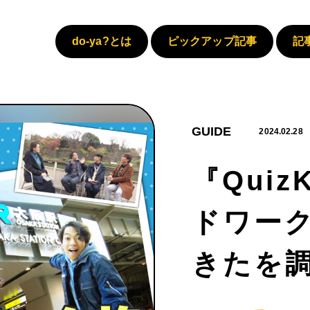
do-ya?とは
ピックアップ記事
記
GUIDE
2024.02.28
『Qui
ドワー
きたを調