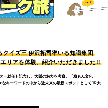
どや？
を誇るクイズ王 伊沢拓司率いる知識集団
きたエリアを体験、紹介いただきました!!
ーター就任も記念し、大阪の魅力を考察。「粉もん文化」
々なキーワードの中から近未来の最新スポットとしてJR大