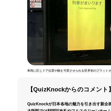
車両に応じドア位置や幅を可変させられる世界初のプラット
【QuizKnockからのコメント
QuizKnockが日本各地の魅力を引き出す新
大阪駅では顔認証改札やフルスクリーンホー