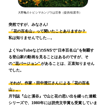
大野亀のトビシマカンゾウは圧巻（提供/佐渡市）
突然ですが、みなさん!
「花の百名山」って聞いたことありますか？
私は知りませんでした…。
よくYouTubeなどのSNSで“日本百名山”を制覇す
る登山家の動画を見ることはあるのですが、そ
の
“花バージョン”
があることは、正直知りません
でした。
それが、作家・田中澄江さんによる「花の百名
山」。
月刊誌『山と溪谷』で山と花の思い出を綴った連載
シリーズで、1980年には読売文学賞も受賞していま