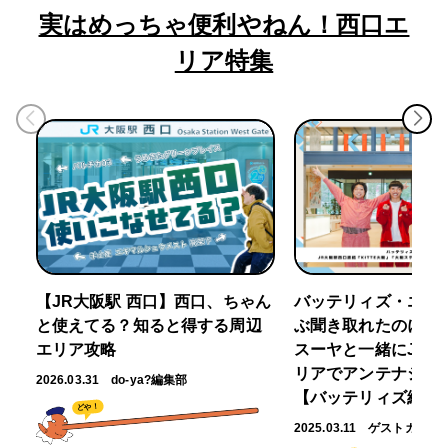
実はめっちゃ便利やねん！西口エ
リア特集
【JR大阪駅 西口】西口、ちゃん
バッテリィズ・エー
と使えてる？知ると得する周辺
ぶ聞き取れたのに～」
エリア攻略
スーヤと一緒にJR大
リアでアンテナショ
2026.03.31
do-ya?編集部
【バッテリィズ編】
どや！
2025.03.11
ゲストガイド