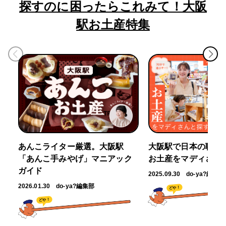
探すのに困ったらこれみて！大阪
駅お土産特集
あんこライター厳選。大阪駅
大阪駅で日本の職人
「あんこ手みやげ」マニアック
お土産をマディさん
ガイド
2025.09.30
do-ya?編集部
2026.01.30
do-ya?編集部
どや！
どや！