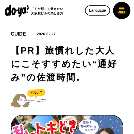
「ドヤ顔」で教えたい、
Language
大阪駅ビルの楽しみ方
GUIDE
2026.02.27
【PR】旅慣れした大人
にこそすすめたい“通好
み”の佐渡時間。
どない？