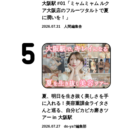
大阪駅 #01「ミャムミャム ルク
ア大阪店のフルーツタルトで夏
に潤いを！」
2026.07.31
人間編集舎
夏、明日を生き抜く美しさを手
に入れる！美容重課金ライタさ
んと巡る、自分ピカピカ磨きツ
アー in 大阪駅
2026.07.27
do-ya?編集部