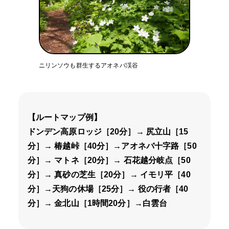
ニリンソウも群生するアオネバ渓谷
【ルートマップ例】
ドンデン高原ロッジ［20分］→ 尻立山［15
分］→ 椿越峠［40分］→アオネバ十字路［50
分］→ マトネ［20分］→ 石花越分岐点［50
分］→ 真砂の芝生［20分］→ イモリ平［40
分］→天狗の休場［25分］→ 役の行者［40
分］→ 金北山［1時間20分］→白雲台