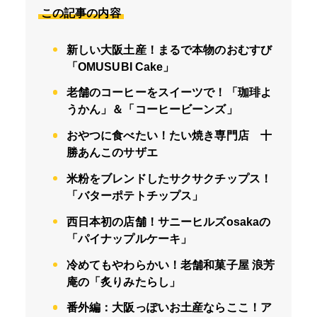
この記事の内容
新しい大阪土産！まるで本物のおむすび
「OMUSUBI Cake」
老舗のコーヒーをスイーツで！「珈琲よ
うかん」＆「コーヒービーンズ」
おやつに食べたい！たい焼き専門店 十
勝あんこのサザエ
米粉をブレンドしたサクサクチップス！
「バターポテトチップス」
西日本初の店舗！サニーヒルズosakaの
「パイナップルケーキ」
冷めてもやわらかい！老舗和菓子屋 浪芳
庵の「炙りみたらし」
番外編：大阪っぽいお土産ならここ！ア