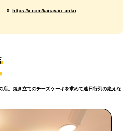
X:
https://x.com/kagayan_anko
店
！
んの店。焼き立てのチーズケーキを求めて連日行列の絶えな