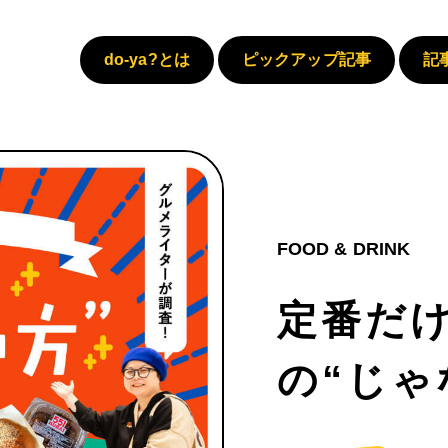
do-ya?とは
ピックアップ記事
記
FOOD & DRINK
定番だ
の“じゃ